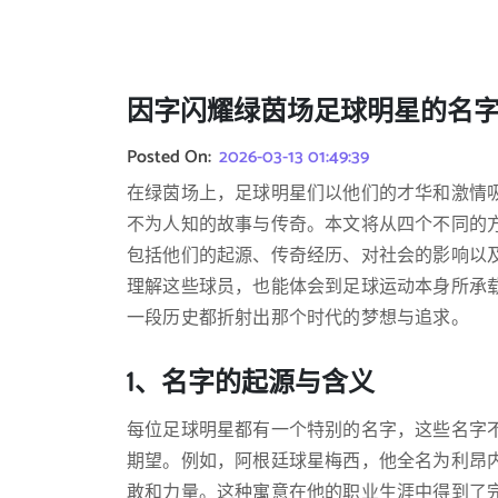
因字闪耀绿茵场足球明星的名
Posted On:
2026-03-13 01:49:39
在绿茵场上，足球明星们以他们的才华和激情
不为人知的故事与传奇。本文将从四个不同的
包括他们的起源、传奇经历、对社会的影响以
理解这些球员，也能体会到足球运动本身所承
一段历史都折射出那个时代的梦想与追求。
1、名字的起源与含义
每位足球明星都有一个特别的名字，这些名字
期望。例如，阿根廷球星梅西，他全名为利昂内
敢和力量。这种寓意在他的职业生涯中得到了