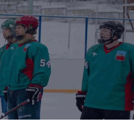
热
体育明
服务类
联络电竞平
星
型
台