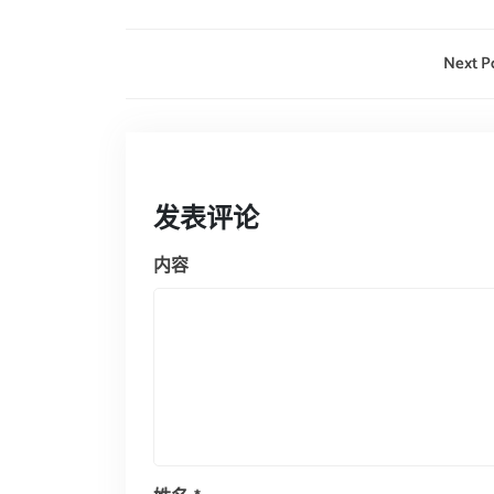
Next P
发表评论
内容