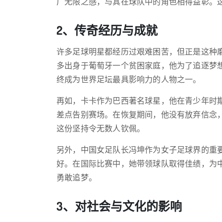
广无限之感，与其在球队中的角色相得益彰。
2、传奇经历与成就
许多足球明星都经历过艰难困苦，但正是这种
多出身于葡萄牙一个贫困家庭，他为了追逐梦
终成为世界足坛最具影响力的人物之一。
再如，卡卡作为巴西著名球星，他在青少年时
差点告别赛场。在恢复期间，他没有放弃信念
这份坚持令无数人钦佩。
另外，中国女足队长冯坤作为女子足球界的重
好。在国际比赛中，她带领球队取得佳绩，为
勇敢追梦。
3、对社会与文化的影响