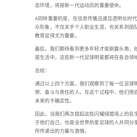
态环境，将是新一代运动员的重要使命。
A同样重要的是，在信息传播迅速且透明化时
众形象，不仅关乎个人职业生涯，也关系到团
教育显得尤为重要。
最后，我们期待看到更多年轻才俊崭露头角，
是生活中，这些新一代足球明星都将在各自领
总结：
通过以上四个方面，我们观察到了每一位足球
想、奋斗与责任的人。在这个过程中，他们用
未来的不确定性。
因此，当我们再次提起这些闪耀绿茵场上的名
于他们自己，也是全世界热爱足球的人共同分
所传递出的力量与激情。