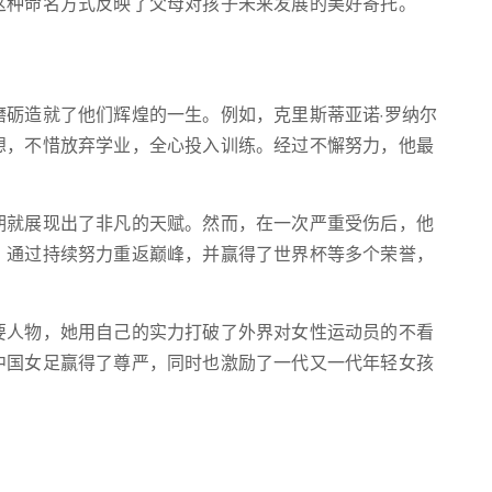
这种命名方式反映了父母对孩子未来发展的美好寄托。
磨砺造就了他们辉煌的一生。例如，克里斯蒂亚诺·罗纳尔
想，不惜放弃学业，全心投入训练。经过不懈努力，他最
期就展现出了非凡的天赋。然而，在一次严重受伤后，他
，通过持续努力重返巅峰，并赢得了世界杯等多个荣誉，
要人物，她用自己的实力打破了外界对女性运动员的不看
中国女足赢得了尊严，同时也激励了一代又一代年轻女孩