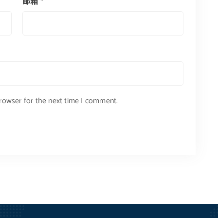
邮箱
*
browser for the next time I comment.