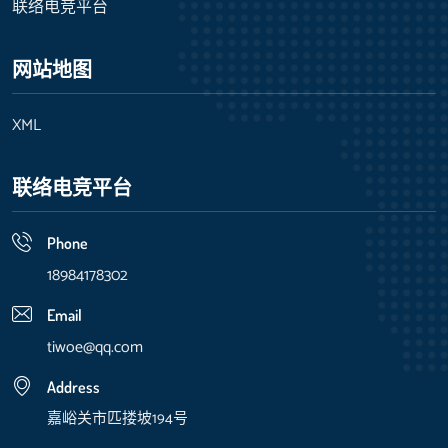
联络电竞平台
网站地图
XML
联络电竞平台
Phone
18984178302
Email
tiwoe@qq.com
Address
嘉峪关市匹搂坡194号