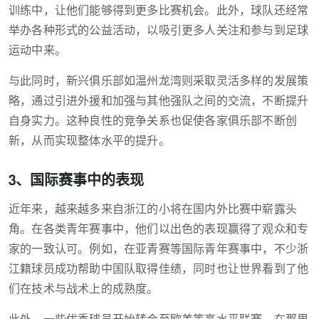
训练中，让他们能够得到更多比赛机会。此外，球队还经常
举办各种形式的公益活动，以吸引更多人关注和参与到足球
运动中来。
与此同时，新兴俱乐部如温州龙湾则采取灵活多样的发展策
略，通过引进外援和加强与其他强队之间的交流，不断提升
自身实力。这种良性的竞争关系也促使各家俱乐部不断创
新，从而实现整体水平的提升。
3、国际赛事中的表现
近年来，越来越多来自浙江的小将在国内外比赛中崭露头
角。在各类青年赛事中，他们以出色的表现赢得了观众和专
家的一致认可。例如，在亚青赛等国际青年赛事中，不少浙
江籍球员成功帮助中国队取得佳绩，同时也让世界看到了他
们在技术与战术上的成熟度。