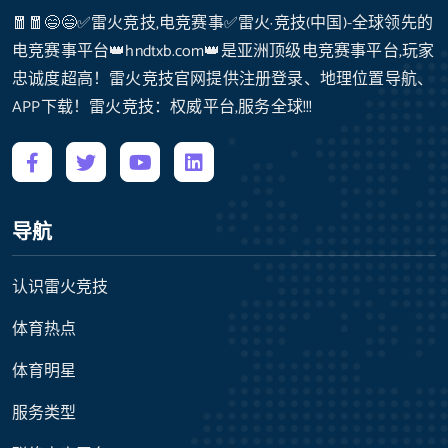
🧧🧧😄😄✅雷火竞技,电竞赛事✅雷火·竞技(中国)-全球领先的
电竞赛事平台👑hndtxb.com👑是亚洲顶级电竞赛事平台,玩家
忠诚度超高！雷火竞技官网提供注册登录、地理位置导航、
APP下载！雷火竞技：权威平台,服务全球!!!
导航
认识雷火竞技
体育热点
体育明星
服务类型