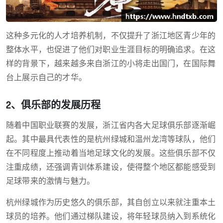
这种多元化的人才培养机制，不仅提升了浙江地区青少年的
整体水平，也促进了他们对职业生涯目标的明确追求。在这
样的背景下，越来越多来自浙江的小将走出国门，在国际舞
台上展示自己的才华。
2、俱乐部的发展历程
随着中国职业联赛的发展，浙江省内各大足球俱乐部逐渐崛
起。其中最具代表性的是杭州绿城和温州龙湾等球队，他们
在不同程度上推动着当地足球文化的发展。这些俱乐部不仅
注重成绩，还强调青训体系建设，使得整个地区都能感受到
足球带来的激情与魅力。
杭州绿城作为历史悠久的俱乐部，其自创立以来就注重本土
球员的培养。他们通过梯队建设，将年轻球员纳入到系统化