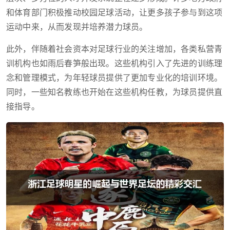
和体育部门积极推动校园足球活动，让更多孩子参与到这项
运动中来，从而发现并培养潜力球员。
此外，伴随着社会资本对足球行业的关注增加，各类私营青
训机构也如雨后春笋般出现。这些机构引入了先进的训练理
念和管理模式，为年轻球员提供了更加专业化的培训环境。
同时，一些知名教练也开始在这些机构任教，为球员提供直
接指导。