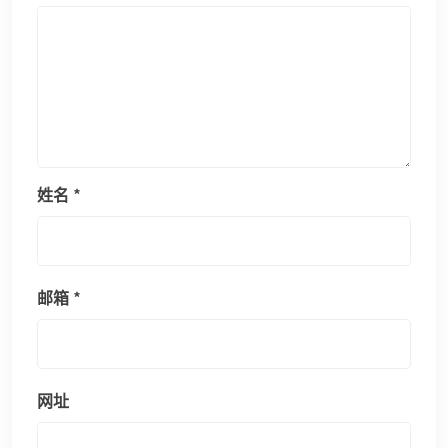
姓名
*
邮箱
*
网址