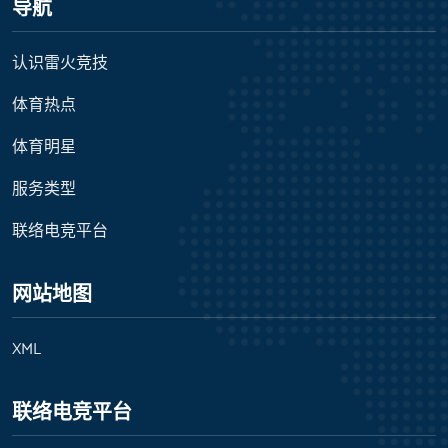
导航
认识雷火竞技
体育热点
体育明星
服务类型
联络电竞平台
网站地图
XML
联络电竞平台