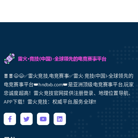
🧧🧧😄😄✅雷火竞技,电竞赛事✅雷火·竞技(中国)-全球领先的
电竞赛事平台👑hndtxb.com👑是亚洲顶级电竞赛事平台,玩家
忠诚度超高！雷火竞技官网提供注册登录、地理位置导航、
APP下载！雷火竞技：权威平台,服务全球!!!