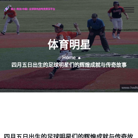
体育明星
Home
四月五日出生的足球明星们的辉煌成就与传奇故事
四月五日出生的足球明星们的辉煌成就与传奇故