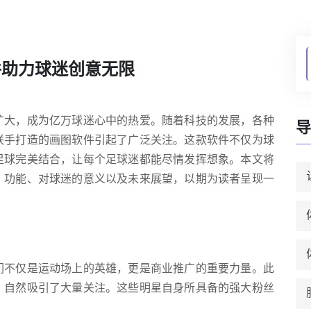
件助力球迷创意无限
扩大，成为亿万球迷心中的热爱。随着科技的发展，各种
导
联手打造的画图软件引起了广泛关注。这款软件不仅为球
足球完美结合，让每个足球迷都能尽情发挥想象。本文将
、功能、对球迷的意义以及未来展望，以期为读者呈现一
们不仅是运动场上的英雄，更是商业推广的重要力量。此
，自然吸引了大量关注。这些明星自身所具备的强大粉丝