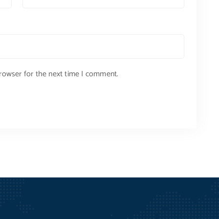
browser for the next time I comment.