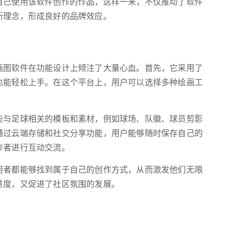
自己使用该软件创作的作品，这样一来，不仅推动了软件
新理念，形成良好的品牌效应。
画图软件在功能设计上倾注了大量心血。首先，它采用了
也能轻松上手。在这个平台上，用户可以选择多种绘画工
。
些与足球相关的模板和素材，例如球场、队徽、球员剪影
通过云端存储和社交分享功能，用户能够随时保存自己的
作者进行互动交流。
用者都能够找到属于自己的创作方式，从而激发他们无限
意度，又促进了社区氛围的发展。