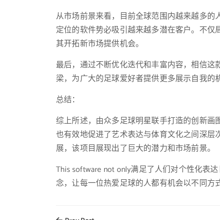
从市场前景来看，目前全球范围内越来越多的
定位的软件势必吸引越来越多潜在客户。不仅
其开拓新市场提供机会。
最后，通过不断优化迭代和丰富内容，相信这
梁，为广大的足球爱好者提供更多展示自我的
总结：
综上所述，由众多足球明星联手打造的创新画
也有效地促进了艺术表达与体育文化之间深层
展，该项目展现出了巨大的潜力和市场前景。
This software not only满足了人
念，让每一位热爱足球的人都有机会以不同方