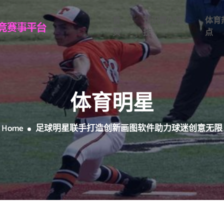
首
认识雷火竞
体育
页
技
点
体育明星
Home
足球明星联手打造创新画图软件助力球迷创意无限