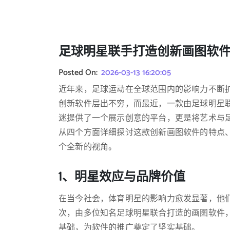
足球明星联手打造创新画图软
Posted On:
2026-03-13 16:20:05
近年来，足球运动在全球范围内的影响力不断
创新软件层出不穷，而最近，一款由足球明星
迷提供了一个展示创意的平台，更是将艺术与
从四个方面详细探讨这款创新画图软件的特点
个全新的视角。
1、明星效应与品牌价值
在当今社会，体育明星的影响力愈发显著，他
次，由多位知名足球明星联合打造的画图软件
基础，为软件的推广奠定了坚实基础。