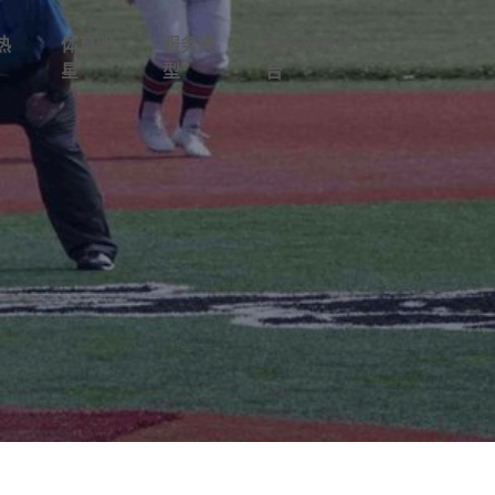
热
体育明
服务类
联络电竞平
星
型
台