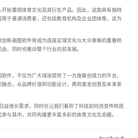
人开始重视体育文化及其衍生产品。因此，这款具有独特
局限于普通消费者，还包括教育机构及企业团体等，这为
款创新画图软件将成为连接足球文化与大众审美的重要桥
机会，同时也推动整个行业向前发展。
图软件，不仅为广大球迷提供了一方施展创造力的平台，
次融合。从品牌价值到功能设计，再到激发创意及未来发
们对个性化表达日益增长需求，同时也让我们看到了科技如何改变传统观
式参与其中，共同构建更丰富多彩的体育文化生态圈。