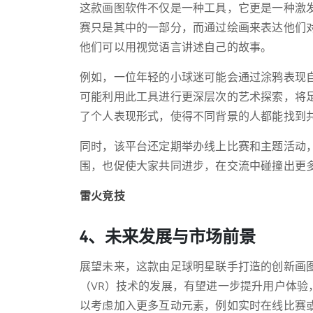
这款画图软件不仅是一种工具，它更是一种激
赛只是其中的一部分，而通过绘画来表达他们
他们可以用视觉语言讲述自己的故事。
例如，一位年轻的小球迷可能会通过涂鸦表现
可能利用此工具进行更深层次的艺术探索，将
了个人表现形式，使得不同背景的人都能找到
同时，该平台还定期举办线上比赛和主题活动
围，也促使大家共同进步，在交流中碰撞出更多
雷火竞技
4、未来发展与市场前景
展望未来，这款由足球明星联手打造的创新画
（VR）技术的发展，有望进一步提升用户体
以考虑加入更多互动元素，例如实时在线比赛